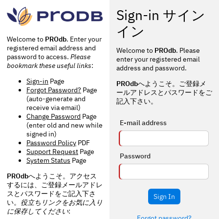
Sign-in サイン
イン
Welcome to
PROdb
. Enter your
registered email address and
Welcome to
PROdb
. Please
password to access.
Please
enter your registered email
bookmark these useful links
:
address and password.
Sign-in
Page
PROdb
へようこそ。ご登録メ
Forgot Password?
Page
ールアドレスとパスワードをご
(auto-generate and
記入下さい。
receive via email)
Change Password
Page
E-mail address
(enter old and new while
signed in)
Password Policy
PDF
Support Request
Page
Password
System Status
Page
PROdb
へようこそ。アクセス
するには、ご登録メールアドレ
スとパスワードをご記入下さ
Sign In
い。
役立ちリンクをお気に入り
に保存してください
:
Forgot password?