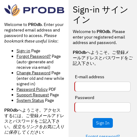
Sign-in サイン
イン
Welcome to
PROdb
. Enter your
registered email address and
Welcome to
PROdb
. Please
password to access.
Please
enter your registered email
bookmark these useful links
:
address and password.
Sign-in
Page
PROdb
へようこそ。ご登録メ
Forgot Password?
Page
ールアドレスとパスワードをご
(auto-generate and
記入下さい。
receive via email)
Change Password
Page
E-mail address
(enter old and new while
signed in)
Password Policy
PDF
Support Request
Page
Password
System Status
Page
PROdb
へようこそ。アクセス
するには、ご登録メールアドレ
スとパスワードをご記入下さ
Sign In
い。
役立ちリンクをお気に入り
に保存してください
:
Forgot password?