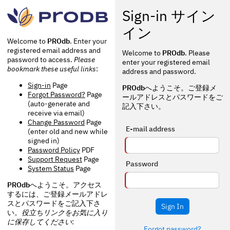
Sign-in サイン
イン
Welcome to
PROdb
. Enter your
registered email address and
Welcome to
PROdb
. Please
password to access.
Please
enter your registered email
bookmark these useful links
:
address and password.
Sign-in
Page
PROdb
へようこそ。ご登録メ
Forgot Password?
Page
ールアドレスとパスワードをご
(auto-generate and
記入下さい。
receive via email)
Change Password
Page
E-mail address
(enter old and new while
signed in)
Password Policy
PDF
Support Request
Page
Password
System Status
Page
PROdb
へようこそ。アクセス
するには、ご登録メールアドレ
スとパスワードをご記入下さ
Sign In
い。
役立ちリンクをお気に入り
に保存してください
:
Forgot password?